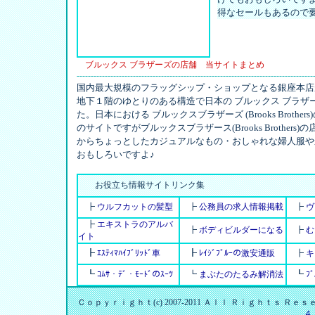
得なセールもあるので
ブルックス ブラザーズの店舗 当サイトまとめ
------------------------------------------------------------------------------------
国内最大規模のフラッグシップ・ショップとなる銀座本店
地下１階のゆとりのある構造で日本の ブルックス ブラ
た。日本における ブルックスブラザーズ (Brooks Bro
のサイトですがブルックスブラザース(Brooks Brothe
からちょっとしたカジュアルなもの・おしゃれな婦人服や
おもしろいですよ♪
お役立ち情報サイトリンク集
┣
ウルフカットの髪型
┣
公務員の求人情報掲載
┣
ヴ
┣
エキストラのアルバ
┣
ボディビルダーになる
┣
む
イト
┣
ｴｽﾃｨﾏﾊｲﾌﾞﾘｯﾄﾞ車
┣
ﾚｲｼﾞﾌﾞﾙｰの激安通販
┣
キ
┗
ｺﾑｻ・ﾃﾞ・ﾓｰﾄﾞのｽｰﾂ
┗
まぶたのたるみ解消法
┗
ﾌ
Ｃｏｐｙｒｉｇｈｔ(c) 2007-2011 Ａｌｌ Ｒｉｇｈｔｓ Ｒ
４