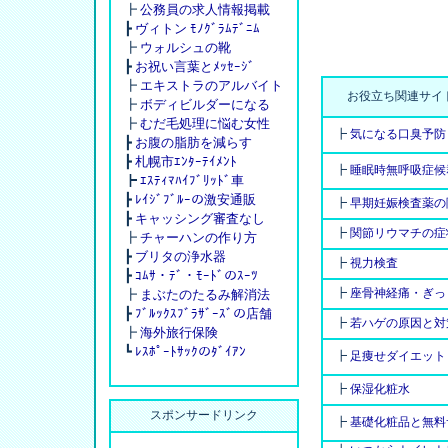
┣
公務員の求人情報掲載
┣
ヴィトン ﾓﾉｸﾞﾗﾑﾃﾞﾆﾑ
┣
ウォルシュの靴
┣
お祝い言葉とﾒｯｾｰｼﾞ
┣
エキストラのアルバイト
お役立ち関連サイト
┣
ボディビルダーになる
┣
むだ毛処理に悩む女性
┣
気になる口臭予防
┣
お腹の脂肪を減らす
┣
札幌市ｴﾝﾀｰﾃｲﾒﾝﾄ
┣
睡眠時無呼吸症候
┣
ｴｽﾃｨﾏﾊｲﾌﾞﾘｯﾄﾞ車
┣
ﾚｲｼﾞﾌﾞﾙｰの激安通販
┣
早期妊娠検査薬の
┣
キャッシング審査なし
┣
関節リウマチの症
┣
チャーハンの作り方
┣
ブリタの浄水器
┣
視力検査
┣
ｺﾑｻ・ﾃﾞ・ﾓｰﾄﾞのｽｰﾂ
┣
座骨神経痛・ぎっ
┣
まぶたのたるみ解消法
┣
ﾌﾞﾙｯｸｽﾌﾞﾗｻﾞｰｽﾞの店舗
┣
若ハゲの原因と対
┣
海外旅行保険
┗
ﾚｽﾎﾟｰﾄｻｯｸのﾀﾞｲｱﾝ
┣
足痩せダイエット
┣
保湿化粧水
スポンサードリンク
┣
基礎化粧品と無料