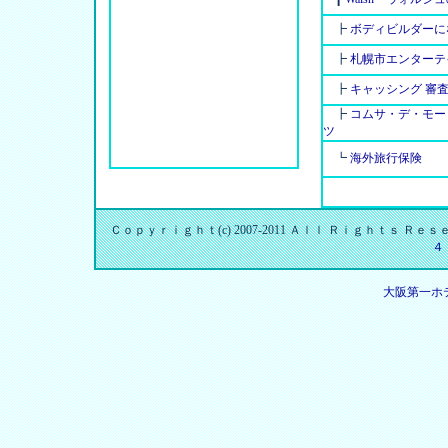
┣
ボディビルダーに
┣
札幌市エンターテ
┣
キャッシング 審
┣
コムサ・デ・モー
ツ
┗
海外旅行保険
Ｃｏｐｙｒｉｇｈｔ(c) 2007-2011 Ａｌｌ Ｒｉｇｈｔｓ Ｒ
４
大阪第一ホ