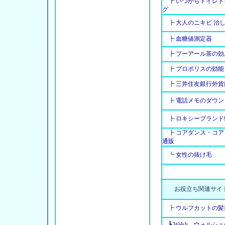
┣
いつからトイレト
グ
┣
大人のニキビ 治
┣
血糖値測定器
┣
プーアール茶の効
┣
プロポリスの効能
┣
三井住友銀行外貨
┣
電話メモのダウン
┣
ロキシーブランド
┣
コアダンス・コ
通販
┗
女性の抜け毛
お役立ち関連サイ
┣
ウルフカットの髪
┣
Walsh ウォルシ