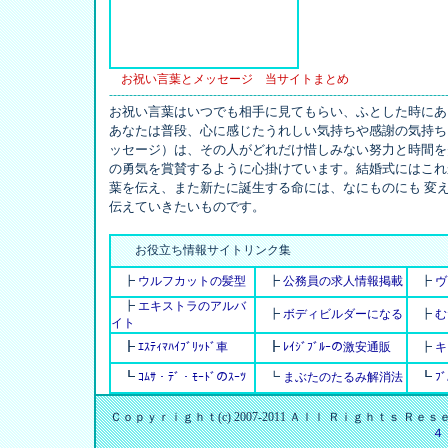
お祝い言葉とメッセージ 当サイトまとめ
------------------------------------------------------------------------------------
お祝い言葉はいつでも相手に見てもらい、ふとした時にあ
あなたは普段、心に感じたうれしい気持ちや感謝の気持ち
ッセージ）は、その人がどれだけ惜しみない努力と時間を
の勇気を賞賛するように心掛けています。結婚式にはこれ
葉を伝え、また新たに誕生する命には、なにものにも 変
伝えていきたいものです。
お役立ち情報サイトリンク集
┣
ウルフカットの髪型
┣
公務員の求人情報掲載
┣
ヴ
┣
エキストラのアルバ
┣
ボディビルダーになる
┣
む
イト
┣
ｴｽﾃｨﾏﾊｲﾌﾞﾘｯﾄﾞ車
┣
ﾚｲｼﾞﾌﾞﾙｰの激安通販
┣
キ
┗
ｺﾑｻ・ﾃﾞ・ﾓｰﾄﾞのｽｰﾂ
┗
まぶたのたるみ解消法
┗
ﾌ
Ｃｏｐｙｒｉｇｈｔ(c) 2007-2011 Ａｌｌ Ｒｉｇｈｔｓ Ｒ
４