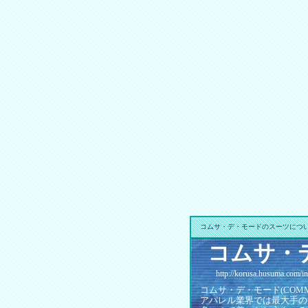
コムサ・デ・モードのスーツについ
コムサ・
http://korusa.husuma.com/ind
コムサ・デ・モード(COMM
アパレル業界では最大手の