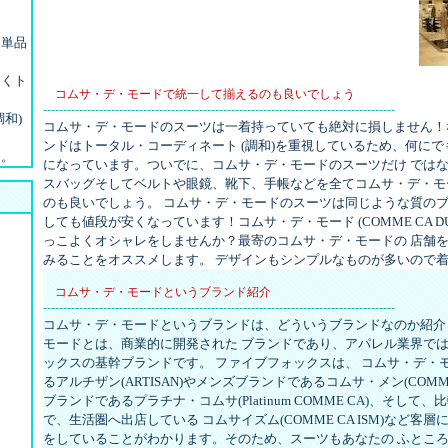
単品
くト
コムサ・デ・モードで統一して揃えるのも良いでしょう
----------------------------------------------------------------------------------------
和)
コムサ・デ・モードのスーツは一着持っていても絶対に損しません！
ンドはトータル・コーディネート (調和)を重視しているため、何に
。
になっています。ついでに、コムサ・デ・モードのスーツだけ では
スバッグそしてベルトや眼鏡、靴下、手帳などを全てコムサ・デ・モ
のも良いでしょう。 コムサ・デ・モードのスーツは同じような質の
しても値段が安くなっています！コムサ・デ・モード (COMME CA DU
っこよくオシャレをしませんか？最寄のコムサ・デ・モードの 店舗
みることをオススメします。 デザインもシンプルなものが多いので
コムサ・デ・モードというブランド紹介
----------------------------------------------------------------------------------------
コムサ・デ・モードというブランドは、どういうブランドなのか紹介
モードとは、商業的に開発された ブランドであり、アパレル業界で
ックスの基幹ブランドです。 ファイブフォックスは、 コムサ・デ・
るアルチザン(ARTISAN)やメンズブランドであるコムサ・メン(COMME
ブランドであるプラチナ・コムサ(Platinum COMME CA)、そし
で、生活圏へ出店している コムサイズム(COMME CA ISM)など客
をしていることがわかります。そのため、スーツもあなたの ふとこ