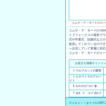
コムサ・デ・モードのスー
---------------------------------------
コムサ・デ・モード(COM
イブフォックスの基幹ブラ
式や卒業式、結婚式などの
提供してくれているのです
へ出店していて客層に対応
コムサ・デ・モードのスー
お役立ち情報サイトリン
┣
ウルフカットの髪型
┣
エキストラのアルバ
イト
┣
ｴｽﾃｨﾏﾊｲﾌﾞﾘｯﾄﾞ車
┗
ｺﾑｻ・ﾃﾞ・ﾓｰﾄﾞのｽｰﾂ
Ｃｏｐｙｒｉｇｈｔ(c) 2007