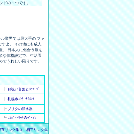
ンドの１つです。
レル業界では最大手の ファ
すよ。 その他にも成人
服、 日本人に似合う服を
頃な価格設定で、生活圏
のでうれしい限りです。
┣
お祝い言葉とﾒｯｾｰｼﾞ
┣
札幌市ｴﾝﾀｰﾃｲﾒﾝﾄ
┣
ブリタの浄水器
┗
ﾚｽﾎﾟｰﾄｻｯｸのﾀﾞｲｱﾝ
相互リンク集３
相互リンク集