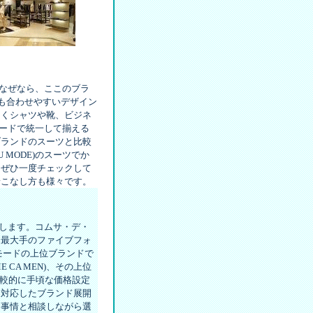
なぜなら、ここのブラ
でも合わせやすいデザイン
なくシャツや靴、ビジネ
ードで統一して揃える
ブランドのスーツと比較
 MODE)のスーツでか
をぜひ一度チェックして
着こなし方も様々です。
します。コムサ・デ・
は最大手のファイブフォ
モードの上位ブランドで
 CA MEN)、その上位
て、比較的に手頃な価格設定
層に対応したブランド展開
ろ事情と相談しながら選