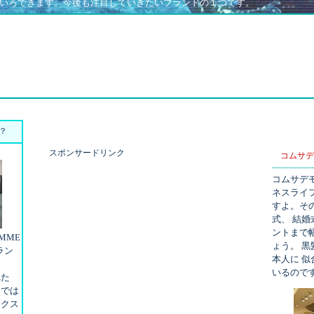
いろできます。今後も注目していきたいブランドの１つです。
？
スポンサードリンク
コムサデ
---------------
コムサデ
ネスライ
すよ。そ
式、 結
ントまで
MME
ょう。 
ラン
本人に 
いるので
た
では
クス