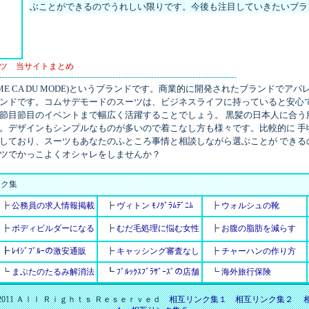
ぶことができるのでうれしい限りです。今後も注目していきたいブラ
ツ 当サイトまとめ
--------------------------------------------------------------------------------------
ME CA DU MODE)というブランドです。商業的に開発されたブランドでアパ
ンドです。コムサデモードのスーツは、ビジネスライフに持っていると安心で
節目節目のイベントまで幅広く活躍することでしょう。 黒髪の日本人に合う
。デザインもシンプルなものが多いので着こなし方も様々です。比較的に 手
しており、スーツもあなたのふところ事情と相談しながら選ぶことが できる
ツでかっこよくオシャレをしませんか？
ク集
┣
公務員の求人情報掲載
┣
ヴィトン ﾓﾉｸﾞﾗﾑﾃﾞﾆﾑ
┣
ウォルシュの靴
┣
ボディビルダーになる
┣
むだ毛処理に悩む女性
┣
お腹の脂肪を減らす
┣
ﾚｲｼﾞﾌﾞﾙｰの激安通販
┣
キャッシング審査なし
┣
チャーハンの作り方
┗
まぶたのたるみ解消法
┗
ﾌﾞﾙｯｸｽﾌﾞﾗｻﾞｰｽﾞの店舗
┗
海外旅行保険
-2011 Ａｌｌ Ｒｉｇｈｔｓ Ｒｅｓｅｒｖｅｄ
相互リンク集１
相互リンク集２