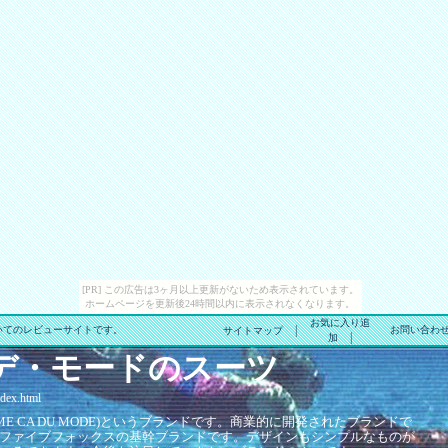
[PR] この広告は3ヶ月以上更新がないため表示されています。
ホームページを更新後24時間以内に表示されなくなります。
お気に入り追
|
てのレビューサイトです。
お問い合わ
サイトマップ
|
加
デ・モードのスーツ
ex.html
E CA DU MODE)というブランドです。商業的に開発されたブランドで
ファイブフォックスの基幹ブランドです。デザインもシンプルなものが