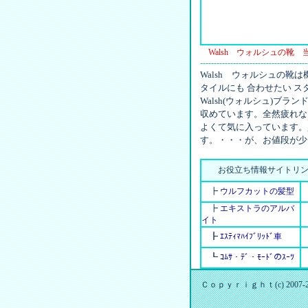
Walsh ウォルシュの靴
---------------------------------------
Walsh ウォルシュの
タイルにも 合わせたい 
Walsh(ウォルシュ)ブ
収めています。全然疲れな
よくて気に入っています。
す。・・・が、お値段が少
お役立ち情報サイトリン
┣
ウルフカットの髪型
┣
エキストラのアルバ
イト
┣
ｴｽﾃｨﾏﾊｲﾌﾞﾘｯﾄﾞ車
┗
ｺﾑｻ・ﾃﾞ・ﾓｰﾄﾞのｽｰﾂ
Ｃｏｐｙｒｉｇｈｔ(c) 2007