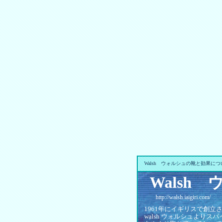
Walsh ウォルシュの靴と効果に
Walsh
http://walsh.iaigiri.com/
1961年にイギリスで創立
walsh ウォルシュより