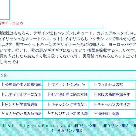
 当サイトまとめ
--------------------------------------------------------------------------------------
靴は機能性はもちろん、デザイン性もバツグンにキュート。カジュアルスタイル
スタイリッシュなスマートシルエットにイギリスらしいクラシックで鮮やかな
ランドは現在、靴マーケットの 一部のデザイナーたちに認知され、 ヨーロッパ
いです。軽いし、靴の裏がギザギザになっていて 衝撃を吸収するらしいです
買おうとしたらあんまり取り扱ってないです。実店舗はもちろんネット上でも
し高めです
ク集
┣
公務員の求人情報掲載
┣
ヴィトン ﾓﾉｸﾞﾗﾑﾃﾞﾆﾑ
┣
ウォルシュの靴
┣
ボディビルダーになる
┣
むだ毛処理に悩む女性
┣
お腹の脂肪を減らす
┣
ﾚｲｼﾞﾌﾞﾙｰの激安通販
┣
キャッシング審査なし
┣
チャーハンの作り方
┗
まぶたのたるみ解消法
┗
ﾌﾞﾙｯｸｽﾌﾞﾗｻﾞｰｽﾞの店舗
┗
海外旅行保険
-2011 Ａｌｌ Ｒｉｇｈｔｓ Ｒｅｓｅｒｖｅｄ
相互リンク集１
相互リンク集２
４
相互リンク集５