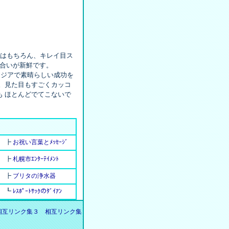
にはもちろん、キレイ目ス
色合いが新鮮です。
やアジアで素晴らしい成功を
。見た目もすごくカッコ
 ほとんどでてこないで
┣
お祝い言葉とﾒｯｾｰｼﾞ
┣
札幌市ｴﾝﾀｰﾃｲﾒﾝﾄ
┣
ブリタの浄水器
┗
ﾚｽﾎﾟｰﾄｻｯｸのﾀﾞｲｱﾝ
相互リンク集３
相互リンク集