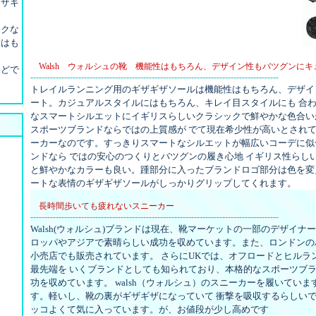
ザギ
クな
はも
Walsh ウォルシュの靴 機能性はもちろん、デザイン性もバツグンにキ
どで
----------------------------------------------------------------------------------------
トレイルランニング用のギザギザソールは機能性はもちろん、デザイ
ート。カジュアルスタイルにはもちろん、キレイ目スタイルにも 合
なスマートシルエットにイギリスらしいクラシックで鮮やかな色合い
スポーツブランドならではの上質感が でて現在希少性が高いとされ
ーカーなのです。すっきりスマートなシルエットが幅広いコーデに似
ンドなら ではの安心のつくりとバツグンの履き心地 イギリス性らし
と鮮やかなカラーも良い。踵部分に入ったブランドロゴ部分は色を変え
ートな表情のギザギザソールがしっかりグリップしてくれます。
長時間歩いても疲れないスニーカー
----------------------------------------------------------------------------------------
Walsh(ウォルシュ)ブランドは現在、靴マーケットの一部のデザイナ
ロッパやアジアで素晴らしい成功を収めています。また、ロンドンの
小売店でも販売されています。 さらにUKでは、オフロードとヒルラ
最先端を いくブランドとしても知られており、本格的なスポーツブ
功を収めています。 walsh（ウォルシュ）のスニーカーを履いてい
す。軽いし、靴の裏がギザギザになっていて 衝撃を吸収するらしい
ッコよくて気に入っています。が、お値段が少し高めです