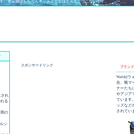
す。実店舗はもちろんネット上でもほとんどでてこないです。
？
スポンサードリンク
ブランド
--------------
Walsh
在、靴マ
ナーたち
やアジア
立され
ています
れる
ッズなど
されてい
用の
ォルシ