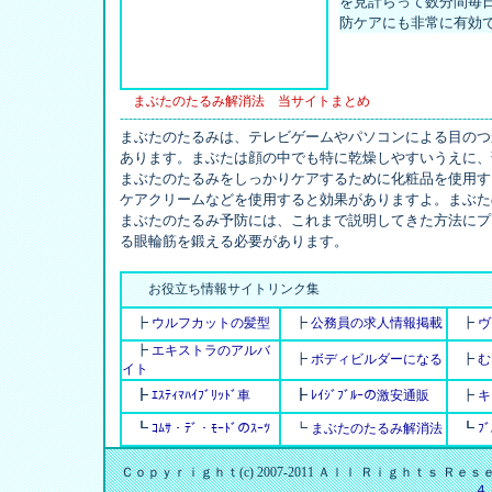
を見計らって数分間毎
防ケアにも非常に有効
まぶたのたるみ解消法 当サイトまとめ
------------------------------------------------------------------------------------
まぶたのたるみは、テレビゲームやパソコンによる目のつ
あります。まぶたは顔の中でも特に乾燥しやすいうえに、
まぶたのたるみをしっかりケアするために化粧品を使用す
ケアクリームなどを使用すると効果がありますよ。まぶた
まぶたのたるみ予防には、これまで説明してきた方法にプ
る眼輪筋を鍛える必要があります。
お役立ち情報サイトリンク集
┣
ウルフカットの髪型
┣
公務員の求人情報掲載
┣
ヴ
┣
エキストラのアルバ
┣
ボディビルダーになる
┣
む
イト
┣
ｴｽﾃｨﾏﾊｲﾌﾞﾘｯﾄﾞ車
┣
ﾚｲｼﾞﾌﾞﾙｰの激安通販
┣
キ
┗
ｺﾑｻ・ﾃﾞ・ﾓｰﾄﾞのｽｰﾂ
┗
まぶたのたるみ解消法
┗
ﾌ
Ｃｏｐｙｒｉｇｈｔ(c) 2007-2011 Ａｌｌ Ｒｉｇｈｔｓ Ｒ
４